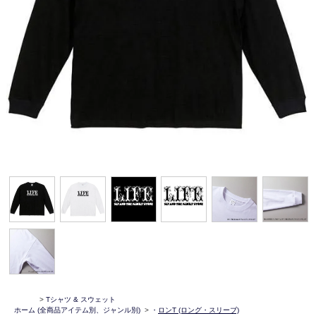
>
Tシャツ & スウェット
ホーム
(全商品アイテム別、ジャンル別)
>
・
ロンT (ロング・スリーブ)