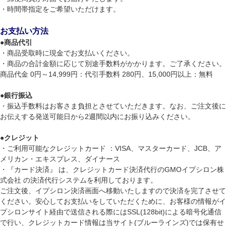
・時間帯指定をご希望いただけます。
お支払い方法
●
商品代引
・商品受取時に現金でお支払いください。
・商品の合計金額に応じて別途手数料がかかります。ご了承ください。
商品代金 0円～14,999円：代引手数料 280円、15,000円以上：無料
●
銀行振込
・振込手数料はお客さま負担とさせていただきます。なお、ご注文後に
お伝えする発送可能日から2週間以内にお振り込みください。
●
クレジット
・ご利用可能なクレジットカード ：VISA、マスターカード、JCB、ア
メリカン・エキスプレス、ダイナース
・『カード決済』 は、クレジットカード決済代行のGMOイプシロン株
式会社 の決済代行システムを利用しております。
ご注文後、イプシロン決済画面へ移動いたしますので決済を完了させて
ください。安心してお支払いをしていただくために、お客様の情報がイ
プシロンサイト経由で送信される際にはSSL(128bit)による暗号化通信
で行い、クレジットカード情報は当サイト(ブルーラインズ)では保有せ