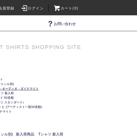
会員登録
ログイン
カート(0)
お問い合わせ
T SHIRTS SHOPPING SITE
ット
ャンル別)
グ・オーディオ・ダイナマイト
ャツ 新入荷
ド 50音順
Tシャツ スタンダード）
>
ヒ (アーティスト一覧50音順)
ナマイト
ンル別)
新入荷商品
Tシャツ 新入荷