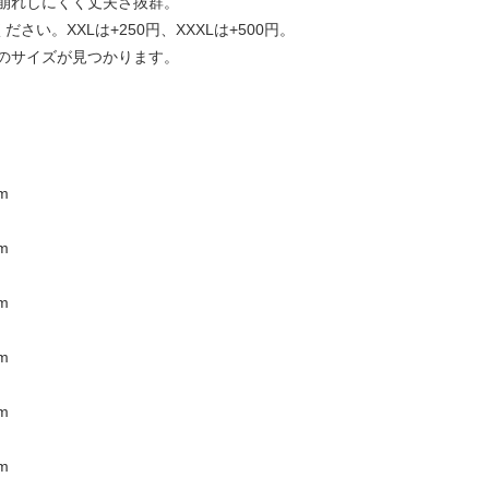
崩れしにくく丈夫さ抜群。
ださい。XXLは+250円、XXXLは+500円。
のサイズが見つかります。
m
m
m
m
m
m