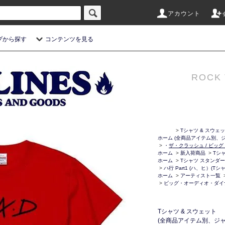
アカウント
プから探す
コンテンツを見る
ROCK 
>
Tシャツ & スウェ
ホーム
(全商品アイテム別、ジ
>
・
ザ・クラッシュ / ビッ
ホーム
>
新入荷商品
>
Tシ
ホーム
>
Tシャツ スタンダー
>
ハ行 Part1 (ハ、ヒ）(
ホーム
>
アーティスト一覧
>
ビッグ・オーディオ・ダイ
Tシャツ & スウェット
(全商品アイテム別、ジャ