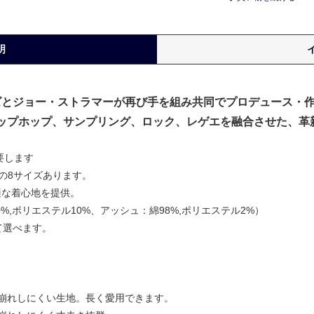
明
ズとジョー・ストラマーが再び手を組み共同でプロデュース・
ップホップ、サンプリング、ロック、レゲエを融合させた、革
要します
,XXXLの8サイズあります。
適な着心地を提供。
0%,ポリエステル10%、アッシュ：綿98%,ポリエステル2%）
て選べます。
崩れしにくい生地。長く愛用できます。