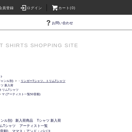
会員登録
ログイン
カート(0)
お問い合わせ
T SHIRTS SHOPPING SITE
ット
ャンル別)
>
・
リンガーTシャツ、トリムTシャツ
ャツ 新入荷
トリムTシャツ
>
マ (アーティスト一覧50音順)
ンル別)
新入荷商品
Tシャツ 新入荷
ムTシャツ
アーティスト一覧
音順)
ママス・アンド・パパス