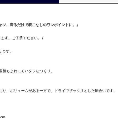
シャツ。着るだけで着こなしのワンポイントに。」
します。ご了承ください。）
あります。
濯後もよれにくいタフなつくり。
おり、ボリュームがある一方で、ドライでザックリとした風合いです。
8cm