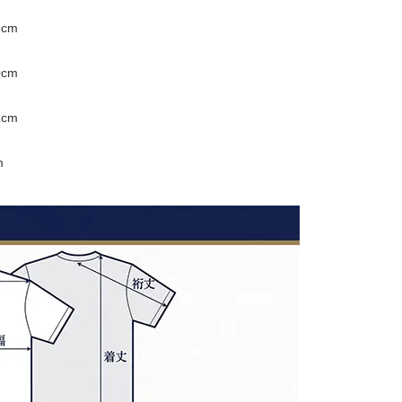
9cm
0cm
1cm
m