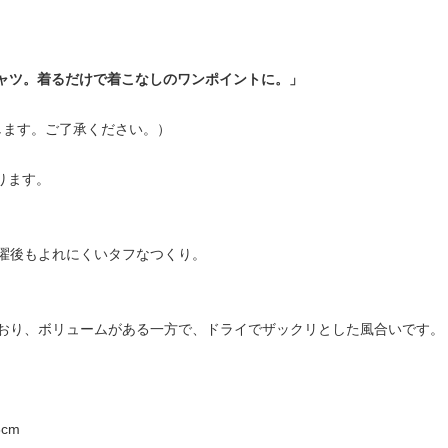
シャツ。着るだけで着こなしのワンポイントに。」
します。ご了承ください。）
あります。
濯後もよれにくいタフなつくり。
おり、ボリュームがある一方で、ドライでザックリとした風合いです。
8cm