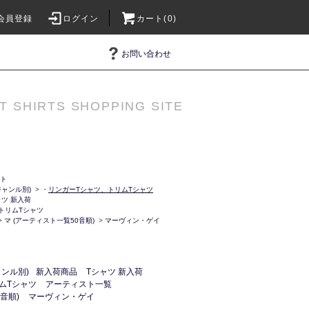
会員登録
ログイン
カート(0)
お問い合わせ
T SHIRTS SHOPPING SITE
ット
ャンル別)
>
・
リンガーTシャツ、トリムTシャツ
ャツ 新入荷
トリムTシャツ
>
マ (アーティスト一覧50音順)
>
マーヴィン・ゲイ
ンル別)
新入荷商品
Tシャツ 新入荷
ムTシャツ
アーティスト一覧
音順)
マーヴィン・ゲイ