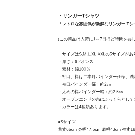
・リンガーTシャツ
「レトロな雰囲気が新鮮なリンガー T
(この商品は入荷に1～7日ほど時間を要
・サイズはS,M,L,XL,XXLの5サイズが
・厚さ：6.2オンス
・素材：綿100％
・袖口、襟は二本針バインダー仕様、洗
・袖口バインダー幅：約2㎝
・太めの襟バインダー幅：約2.5㎝
・オープンエンドの糸はふっくらとして
・カラーは4種類あります。
●Sサイズ
着丈65cm 身幅47.5cm 肩幅43cm 袖丈1