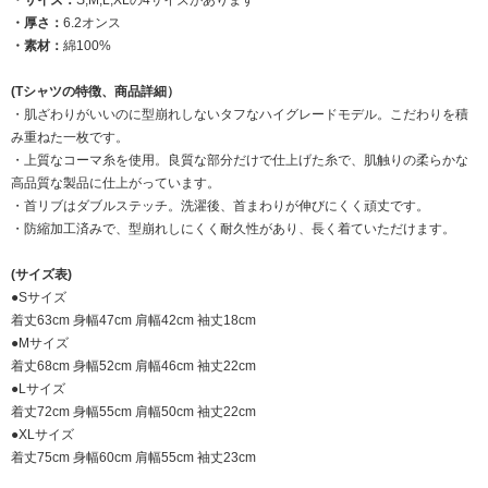
・サイズ：
S,M,L,XLの4サイズがあります
・厚さ：
6.2オンス
・素材：
綿100%
(Tシャツの特徴、商品詳細）
・肌ざわりがいいのに型崩れしないタフなハイグレードモデル。こだわりを積
み重ねた一枚です。
・上質なコーマ糸を使用。良質な部分だけで仕上げた糸で、肌触りの柔らかな
高品質な製品に仕上がっています。
・首リブはダブルステッチ。洗濯後、首まわりが伸びにくく頑丈です。
・防縮加工済みで、型崩れしにくく耐久性があり、長く着ていただけます。
(サイズ表)
●Sサイズ
着丈63cm 身幅47cm 肩幅42cm 袖丈18cm
●Mサイズ
着丈68cm 身幅52cm 肩幅46cm 袖丈22cm
●Lサイズ
着丈72cm 身幅55cm 肩幅50cm 袖丈22cm
●XLサイズ
着丈75cm 身幅60cm 肩幅55cm 袖丈23cm