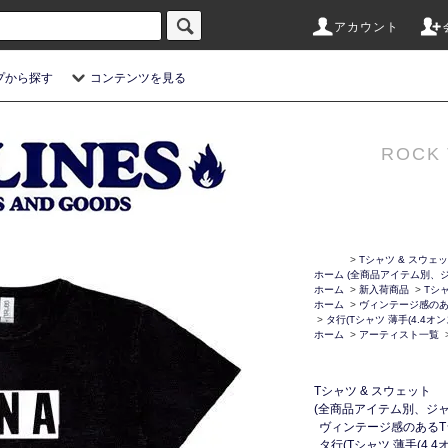
アカウント
プから探す
コンテンツを見る
ROCK 
>
Tシャツ & スウェ
ホーム
(全商品アイテム別、ジ
ホーム
>
新入荷商品
>
Tシ
ホーム
>
ヴィンテージ感のある
>
タ行(Tシャツ 薄手(4.4オ
ホーム
>
アーティスト一覧
Tシャツ & スウェット
(全商品アイテム別、ジャ
ヴィンテージ感のあるTシ
タ行(Tシャツ 薄手(4.