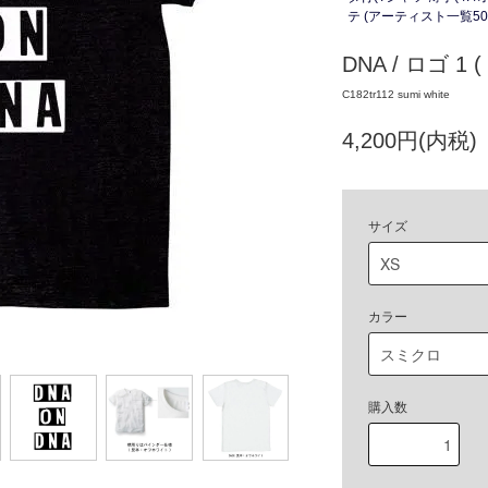
テ (アーティスト一覧50
DNA / ロゴ 
C182tr112 sumi white
4,200円(内税)
サイズ
カラー
購入数