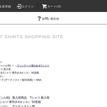
会員登録
ログイン
カート(0)
お問い合わせ
T SHIRTS SHOPPING SITE
ット
ャンル別)
>
・
ヴィンテージ感のあるTシャツ
ャツ 新入荷
Tシャツ 薄手(4.4オンス） 50音順
ンス）
>
テ (アーティスト一覧50音順)
>
DNA
ンル別)
新入荷商品
Tシャツ 新入荷
ャツ 薄手(4.4オンス） 50音順
4オンス）
アーティスト一覧