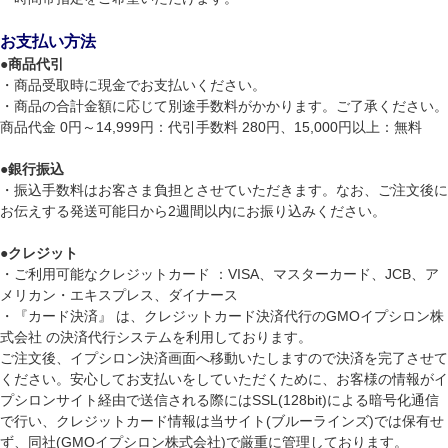
お支払い方法
●
商品代引
・商品受取時に現金でお支払いください。
・商品の合計金額に応じて別途手数料がかかります。ご了承ください。
商品代金 0円～14,999円：代引手数料 280円、15,000円以上：無料
●
銀行振込
・振込手数料はお客さま負担とさせていただきます。なお、ご注文後に
お伝えする発送可能日から2週間以内にお振り込みください。
●
クレジット
・ご利用可能なクレジットカード ：VISA、マスターカード、JCB、ア
メリカン・エキスプレス、ダイナース
・『カード決済』 は、クレジットカード決済代行のGMOイプシロン株
式会社 の決済代行システムを利用しております。
ご注文後、イプシロン決済画面へ移動いたしますので決済を完了させて
ください。安心してお支払いをしていただくために、お客様の情報がイ
プシロンサイト経由で送信される際にはSSL(128bit)による暗号化通信
で行い、クレジットカード情報は当サイト(ブルーラインズ)では保有せ
ず、同社(GMOイプシロン株式会社)で厳重に管理しております。