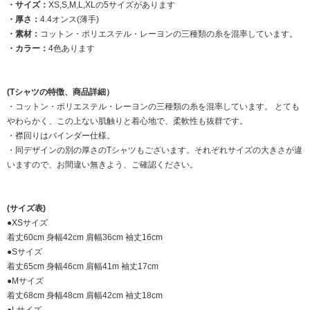
・サイズ：
XS,S,M,L,XLの5サイズがあります
・厚さ：
4.4オンス(薄手)
・素材：
コットン・ポリエステル・レーヨンの三種類の糸を混率しています。
・カラー：
4色あります
(Tシャツの特徴、商品詳細）
・コットン・ポリエステル・レーヨンの三種類の糸を混率しています。 とても
やわらかく、この上ない肌触りと着心地で、柔軟性も抜群です。
・襟回りはバインダー仕様。
・同デザインの別の厚さのTシャツもございます。それぞれサイズの大きさが違
いますので、お間違い無きよう、ご確認ください。
(サイズ表)
●XSサイズ
着丈60cm 身幅42cm 肩幅36cm 袖丈16cm
●Sサイズ
着丈65cm 身幅46cm 肩幅41m 袖丈17cm
●Mサイズ
着丈68cm 身幅48cm 肩幅42cm 袖丈18cm