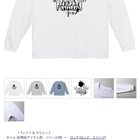
>
Tシャツ & スウェット
ホーム
(全商品アイテム別、ジャンル別)
>
・
ロンT (ロング・スリーブ)