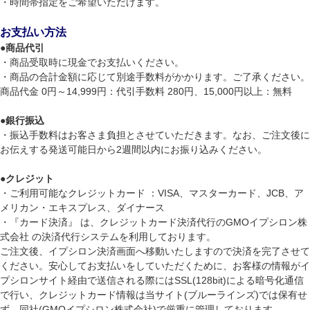
・時間帯指定をご希望いただけます。
お支払い方法
●
商品代引
・商品受取時に現金でお支払いください。
・商品の合計金額に応じて別途手数料がかかります。ご了承ください。
商品代金 0円～14,999円：代引手数料 280円、15,000円以上：無料
●
銀行振込
・振込手数料はお客さま負担とさせていただきます。なお、ご注文後に
お伝えする発送可能日から2週間以内にお振り込みください。
●
クレジット
・ご利用可能なクレジットカード ：VISA、マスターカード、JCB、ア
メリカン・エキスプレス、ダイナース
・『カード決済』 は、クレジットカード決済代行のGMOイプシロン株
式会社 の決済代行システムを利用しております。
ご注文後、イプシロン決済画面へ移動いたしますので決済を完了させて
ください。安心してお支払いをしていただくために、お客様の情報がイ
プシロンサイト経由で送信される際にはSSL(128bit)による暗号化通信
で行い、クレジットカード情報は当サイト(ブルーラインズ)では保有せ
ず、同社(GMOイプシロン株式会社)で厳重に管理しております。