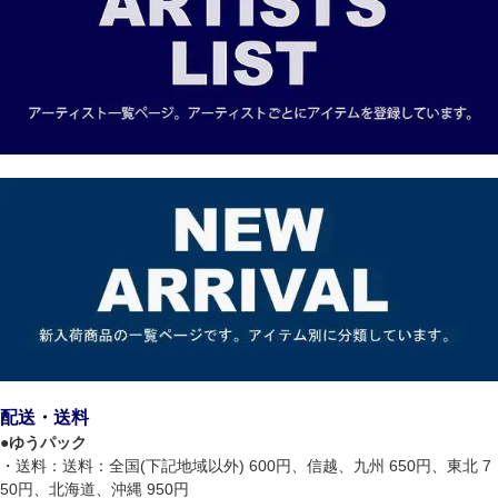
配送・送料
●
ゆうパック
・送料：送料：全国(下記地域以外) 600円、信越、九州 650円、東北 7
50円、北海道、沖縄 950円