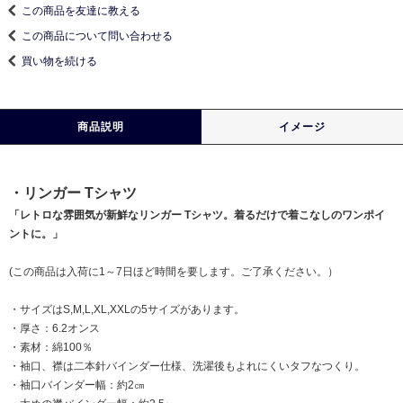
この商品を友達に教える
この商品について問い合わせる
買い物を続ける
商品説明
イメージ
・リンガー Tシャツ
「レトロな雰囲気が新鮮なリンガー Tシャツ。着るだけで着こなしのワンポイ
ントに。」
(この商品は入荷に1～7日ほど時間を要します。ご了承ください。）
・サイズはS,M,L,XL,XXLの5サイズがあります。
・厚さ：6.2オンス
・素材：綿100％
・袖口、襟は二本針バインダー仕様、洗濯後もよれにくいタフなつくり。
・袖口バインダー幅：約2㎝