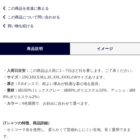
この商品を友達に教える
この商品について問い合わせる
買い物を続ける
商品説明
イメージ
・入荷日目安：
この商品は入荷に1～7日ほど日を要します。ご了承ください。
・サイズ：
150,160,S,M,L,XL,XXL,XXXLの8サイズあります。
・厚さ：
5.6オンスで、程よい厚みが快適な着心地を提供。
・素材：
綿100% (ミックスグレー：綿90%,ポリエステル10%、アッシュ：綿9
8%,ポリエステル2%）
・カラー：
4色展開で、お好みに合わせて選べます。
(Tシャツの特徴、商品詳細）
・セミコーマ糸を使用し、柔らかくて型崩れしにくい生地。長く愛用できま
す。