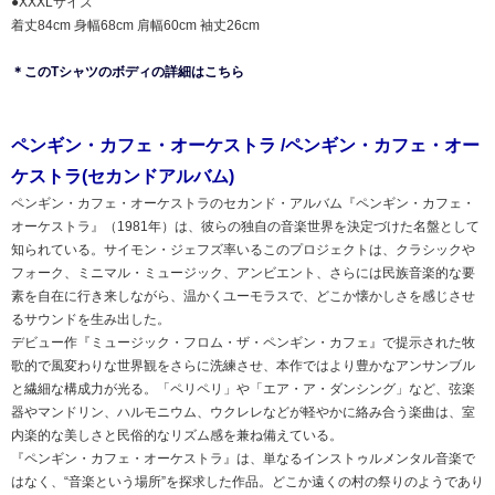
●XXXLサイズ
着丈84cm 身幅68cm 肩幅60cm 袖丈26cm
＊このTシャツのボディの詳細はこちら
ペンギン・カフェ・オーケストラ /ペンギン・カフェ・オー
ケストラ(セカンドアルバム)
ペンギン・カフェ・オーケストラのセカンド・アルバム『ペンギン・カフェ・
オーケストラ』（1981年）は、彼らの独自の音楽世界を決定づけた名盤として
知られている。サイモン・ジェフズ率いるこのプロジェクトは、クラシックや
フォーク、ミニマル・ミュージック、アンビエント、さらには民族音楽的な要
素を自在に行き来しながら、温かくユーモラスで、どこか懐かしさを感じさせ
るサウンドを生み出した。
デビュー作『ミュージック・フロム・ザ・ペンギン・カフェ』で提示された牧
歌的で風変わりな世界観をさらに洗練させ、本作ではより豊かなアンサンブル
と繊細な構成力が光る。「ペリペリ」や「エア・ア・ダンシング」など、弦楽
器やマンドリン、ハルモニウム、ウクレレなどが軽やかに絡み合う楽曲は、室
内楽的な美しさと民俗的なリズム感を兼ね備えている。
『ペンギン・カフェ・オーケストラ』は、単なるインストゥルメンタル音楽で
はなく、“音楽という場所”を探求した作品。どこか遠くの村の祭りのようであり