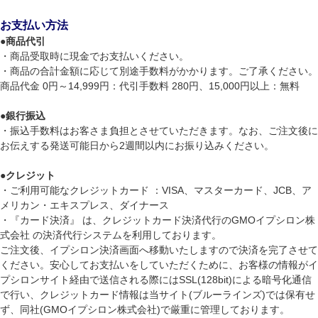
お支払い方法
●
商品代引
・商品受取時に現金でお支払いください。
・商品の合計金額に応じて別途手数料がかかります。ご了承ください。
商品代金 0円～14,999円：代引手数料 280円、15,000円以上：無料
●
銀行振込
・振込手数料はお客さま負担とさせていただきます。なお、ご注文後に
お伝えする発送可能日から2週間以内にお振り込みください。
●
クレジット
・ご利用可能なクレジットカード ：VISA、マスターカード、JCB、ア
メリカン・エキスプレス、ダイナース
・『カード決済』 は、クレジットカード決済代行のGMOイプシロン株
式会社 の決済代行システムを利用しております。
ご注文後、イプシロン決済画面へ移動いたしますので決済を完了させて
ください。安心してお支払いをしていただくために、お客様の情報がイ
プシロンサイト経由で送信される際にはSSL(128bit)による暗号化通信
で行い、クレジットカード情報は当サイト(ブルーラインズ)では保有せ
ず、同社(GMOイプシロン株式会社)で厳重に管理しております。