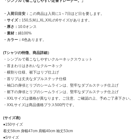
「シンプルで着こなしやすい定番トレーナー。」
・入荷日目安：
この商品は入荷に1～7日ほど日を要します。
・サイズ：
150,S,M,L,XL,XXLの6サイズがあります。
・厚さ：
10.0オンス
・素材：
綿100%
・カラー：
4色あります。
(Tシャツの特徴、商品詳細）
・シンプルで着こなしやすいクルーネックスウェット
・首まわりはきれいなクルーネック
・横割り仕様、裾下はリブ仕上げ
・首リブは丈夫なダブルステッチ仕様
・袖口の身頃とリブのシームラインは、堅牢なダブルステッチ仕上げ
・裾下の身頃とリブのシームラインは、堅牢なダブルステッチ仕上げ
・XXLサイズは価格が異なります。ご注意、ご確認の上、予めご了承下さい。
・XXLサイズは商品価格プラス500円です。
(サイズ表)
●150サイズ
着丈58cm 身幅47cm 肩幅40cm 袖丈53cm
●Sサイズ