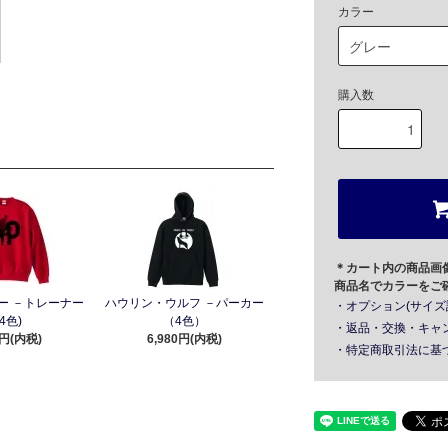
カラー
購入数
＊カート内の商品画
商品名でカラーをご
ー －トレーナー
ハウリン・ウルフ －パーカー
・オプション(サイズ
4色)
（4色）
・返品・交換・キャ
0円(内税)
6,980円(内税)
・特定商取引法に基