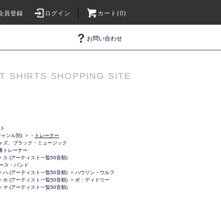
会員登録
ログイン
カート(0)
お問い合わせ
T SHIRTS SHOPPING SITE
ット
ャンル別)
>
・
トレーナー
ャズ、ブラック・ミュージック
番トレーナー
>
ス (アーティスト一覧50音順)
ース・バンド
>
ハ (アーティスト一覧50音順)
>
ハウリン・ウルフ
>
ホ (アーティスト一覧50音順)
>
ボ・ディドリー
>
マ (アーティスト一覧50音順)