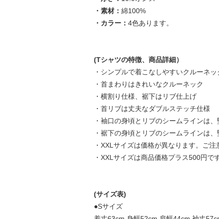
・素材：
綿100%
・カラー：
4色あります。
(Tシャツの特徴、商品詳細）
・シンプルで着こなしやすいクルーネッ
・首まわりはきれいなクルーネック
・横割り仕様、裾下はリブ仕上げ
・首リブは丈夫なダブルステッチ仕様
・袖口の身頃とリブのシームラインは、
・裾下の身頃とリブのシームラインは、
・XXLサイズは価格が異なります。ご
・XXLサイズは商品価格プラス500円で
(サイズ表)
●Sサイズ
着丈63cm 身幅52cm 肩幅44cm 袖丈57c