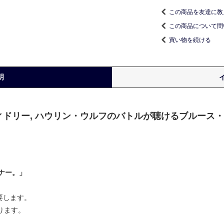
この商品を友達に教
この商品について問
買い物を続ける
明
ィドリー, ハウリン・ウルフのバトルが聴けるブルース
ナー。」
要します。
あります。