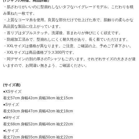
(Tシャツの特徴、商品詳細）
・肌ざわりがいいのに型崩れしないタフなハイグレードモデル。こだわりを積
み重ねた一枚です。
・上質なコーマ糸を使用。良質な部分だけで仕上げた糸で、肌触りの柔らかな
高品質な製品に仕上がっています。
・首リブはダブルステッチ。洗濯後、首まわりが伸びにくく頑丈です。
・防縮加工済みで、型崩れしにくく耐久性があり、長く着ていただけます。
・XXLサイズは価格が異なります。ご注意、ご確認の上、予めご了承下さい。
・XXLサイズは商品価格プラス300円です。
・同デザインの別の厚さのTシャツもございます。それぞれサイズの大きさが違
いますので、お間違い無きよう、ご確認ください。
(サイズ表)
●XSサイズ
着丈57cm 身幅42cm 肩幅38cm 袖丈15cm
●Sサイズ
着丈63cm 身幅47cm 肩幅42cm 袖丈18cm
●Mサイズ
着丈68cm 身幅52cm 肩幅46cm 袖丈22cm
●Lサイズ
着丈72cm 身幅55cm 肩幅50cm 袖丈22cm