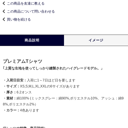
この商品を友達に教える
この商品について問い合わせる
買い物を続ける
商品説明
イメージ
プレミアムTシャツ
｢上質な生地を使ってしっかり縫製されたハイグレードモデル。」
・入荷日目安：
入荷に1～7日ほど日を要します
・サイズ：
XS,S,M,L,XL,XXLの6サイズがあります
・厚さ：
6.2オンス
・素材：
綿100% (ミックスグレー：綿90%,ポリエステル10%、アッシュ：綿9
8%,ポリエステル2%）
・カラー：
4色あります