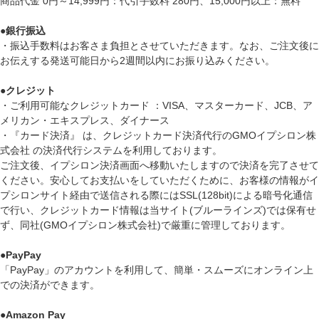
商品代金 0円～14,999円：代引手数料 280円、15,000円以上：無料
●
銀行振込
・振込手数料はお客さま負担とさせていただきます。なお、ご注文後に
お伝えする発送可能日から2週間以内にお振り込みください。
●
クレジット
・ご利用可能なクレジットカード ：VISA、マスターカード、JCB、ア
メリカン・エキスプレス、ダイナース
・『カード決済』 は、クレジットカード決済代行のGMOイプシロン株
式会社 の決済代行システムを利用しております。
ご注文後、イプシロン決済画面へ移動いたしますので決済を完了させて
ください。安心してお支払いをしていただくために、お客様の情報がイ
プシロンサイト経由で送信される際にはSSL(128bit)による暗号化通信
で行い、クレジットカード情報は当サイト(ブルーラインズ)では保有せ
ず、同社(GMOイプシロン株式会社)で厳重に管理しております。
●
PayPay
「PayPay」のアカウントを利用して、簡単・スムーズにオンライン上
での決済ができます。
●
Amazon Pay