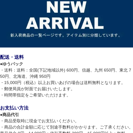
配送・送料
●
ゆうパック
・送料：送料：全国(下記地域以外) 600円、信越、九州 650円、東北 7
50円、北海道、沖縄 950円
・15,000円（税込）以上お買いあげの場合は送料無料となります。
・郵便局員が対面でお届けいたします。
・時間帯指定をご希望いただけます。
お支払い方法
●
商品代引
・商品受取時に現金でお支払いください。
・商品の合計金額に応じて別途手数料がかかります。ご了承ください。