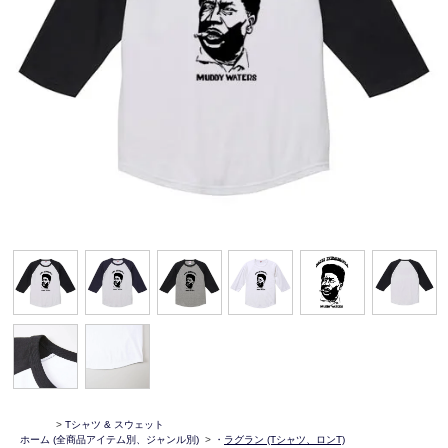
>
Tシャツ & スウェット
ホーム
(全商品アイテム別、ジャンル別)
>
・
ラグラン (Tシャツ、ロンT)