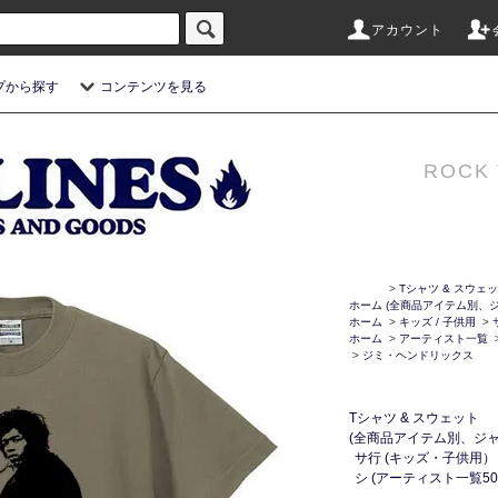
アカウント
プから探す
コンテンツを見る
ROCK 
>
Tシャツ & スウェ
ホーム
(全商品アイテム別、ジ
ホーム
>
キッズ / 子供用
>
ホーム
>
アーティスト一覧
>
ジミ・ヘンドリックス
Tシャツ & スウェット
(全商品アイテム別、ジャ
サ行 (キッズ・子供用）
シ (アーティスト一覧50