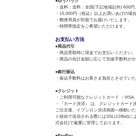
●
ゆうパック
・送料：送料：全国(下記地域以外) 600円、
・15,000円（税込）以上お買いあげの
・郵便局員が対面でお届けいたします。
・時間帯指定をご希望いただけます。
お支払い方法
●
商品代引
・商品受取時に現金でお支払いください。
・商品の合計金額に応じて別途手数料がかかり
●
銀行振込
・振込手数料はお客さま負担とさせていた
●
クレジット
・ご利用可能なクレジットカード ：VIS
・『カード決済』 は、クレジットカード
ご注文後、イプシロン決済画面へ移動いた
ト経由で送信される際にはSSL(128bi
式会社)で厳重に管理しております。
●
PayPay