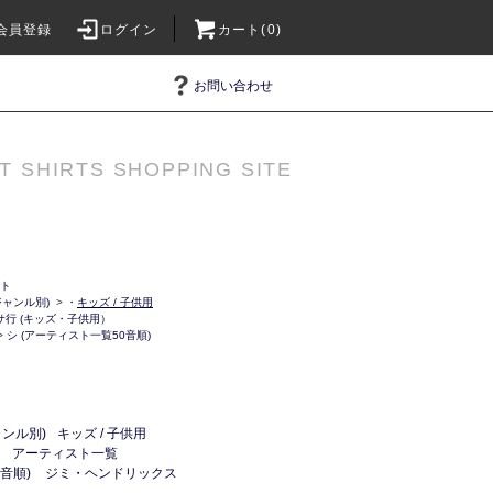
会員登録
ログイン
カート(0)
お問い合わせ
T SHIRTS SHOPPING SITE
ット
ャンル別)
>
・
キッズ / 子供用
サ行 (キッズ・子供用）
>
シ (アーティスト一覧50音順)
ンル別)
キッズ / 子供用
アーティスト一覧
音順)
ジミ・ヘンドリックス