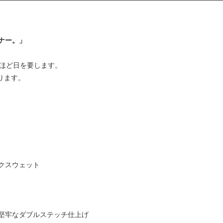
ナー。」
日ほど日を要します。
あります。
クスウェット
堅牢なダブルステッチ仕上げ