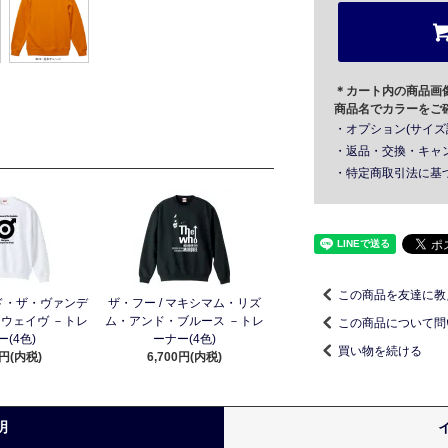
＊カート内の商品画
商品名でカラーをご
・オプション(サイズ
・返品・交換・キャ
・特定商取引法に基
この商品を友達に教
ド・ザ・ヴァンデ
ザ・フー / マキシマム・リズ
・ウェイヴ －トレ
ム・アンド・ブルース －トレ
この商品について問
(4色)
ーナー(4色)
買い物を続ける
0円(内税)
6,700円(内税)
明