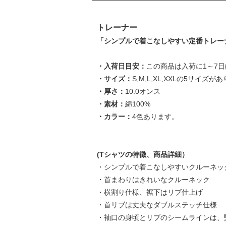
トレーナー
「シンプルで着こなしやすい定番トレー
・入荷日目安：
この商品は入荷に1～7
・サイズ：
S,M,L,XL,XXLの5サイズが
・厚さ：
10.0オンス
・素材：
綿100%
・カラー：
4色あります。
(Tシャツの特徴、商品詳細）
・シンプルで着こなしやすいクルーネッ
・首まわりはきれいなクルーネック
・横割り仕様、裾下はリブ仕上げ
・首リブは丈夫なダブルステッチ仕様
・袖口の身頃とリブのシームラインは、