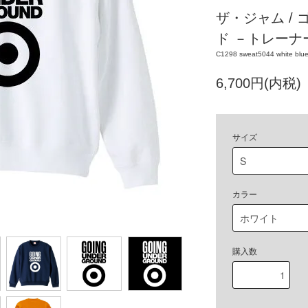
ザ・ジャム /
ド －トレーナ
C1298 sweat5044 white blue
6,700円(内税)
サイズ
カラー
購入数