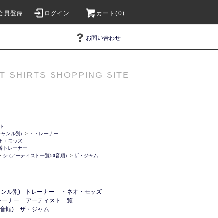
会員登録
ログイン
カート(0)
お問い合わせ
T SHIRTS SHOPPING SITE
ット
ャンル別)
>
・
トレーナー
オ・モッズ
番トレーナー
>
シ (アーティスト一覧50音順)
>
ザ・ジャム
ンル別)
トレーナー
・ネオ・モッズ
レーナー
アーティスト一覧
音順)
ザ・ジャム