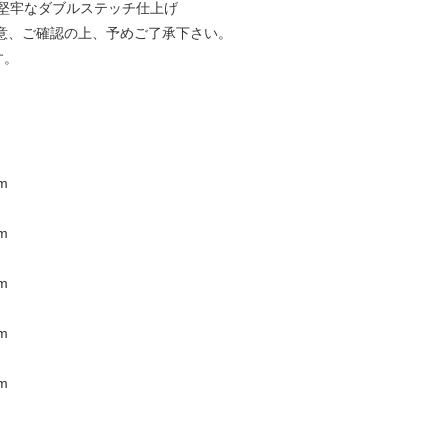
堅牢なダブルステッチ仕上げ
注意、ご確認の上、予めご了承下さい。
す。
m
m
m
m
m