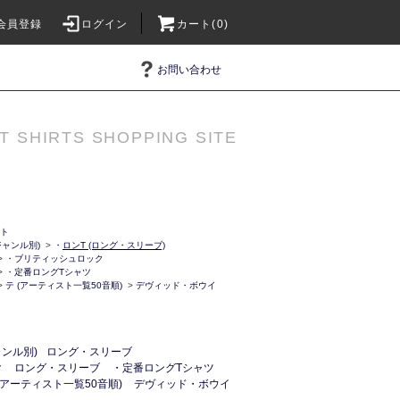
会員登録
ログイン
カート(0)
お問い合わせ
T SHIRTS SHOPPING SITE
ット
ャンル別)
>
・
ロンT (ロング・スリーブ)
>
・ブリティッシュロック
>
・定番ロングTシャツ
>
テ (アーティスト一覧50音順)
>
デヴィッド・ボウイ
ンル別)
ロング・スリーブ
ク
ロング・スリーブ
・定番ロングTシャツ
(アーティスト一覧50音順)
デヴィッド・ボウイ