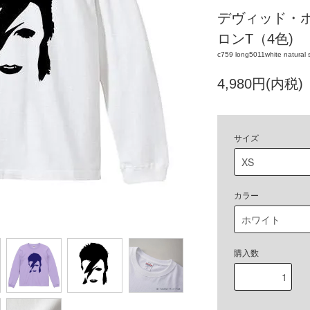
デヴィッド・ボ
ロンT（4色)
c759 long5011white natural s
4,980円(内税)
サイズ
カラー
購入数