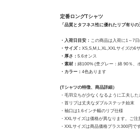
定番ロングTシャツ
「品質とタフネス性に優れたリブ有りの
・入荷日目安：
この商品は入荷に1～7
・サイズ：
XS,S,M,L,XL,XXLサイズ
・厚さ：
5.6オンス
・素材：
綿100% (杢グレー：綿 90％
・カラー：
4色あります
(Tシャツの特徴、商品詳細）
・毛羽立ちが少なくなるように工夫した糸
・首リブは丈夫なダブルステッチ始末
・袖口は1.6インチ幅のリブ仕様
・XXLサイズは価格が異なります。ご
・XXLサイズは商品価格プラス300円で