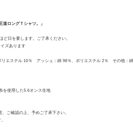
王道ロングＴシャツ。」
日ほど日を要します。ご了承ください。
の6サイズあります
、ポリエステル 10％ アッシュ：綿 98％、ポリエステル 2％ その他：綿
を使用した5.6オンス生地
注意、ご確認の上、予めご了承下さい。
す。