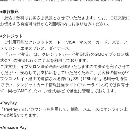
●
銀行振込
・振込手数料はお客さま負担とさせていただきます。なお、ご注文後に
お伝えする発送可能日から2週間以内にお振り込みください。
●
クレジット
・ご利用可能なクレジットカード ：VISA、マスターカード、JCB、ア
メリカン・エキスプレス、ダイナース
・『カード決済』 は、クレジットカード決済代行のGMOイプシロン株
式会社 の決済代行システムを利用しております。
ご注文後、イプシロン決済画面へ移動いたしますので決済を完了させて
ください。安心してお支払いをしていただくために、お客様の情報がイ
プシロンサイト経由で送信される際にはSSL(128bit)による暗号化通信
で行い、クレジットカード情報は当サイト(ブルーラインズ)では保有せ
ず、同社(GMOイプシロン株式会社)で厳重に管理しております。
●
PayPay
「PayPay」のアカウントを利用して、簡単・スムーズにオンライン上
での決済ができます。
●
Amazon Pay