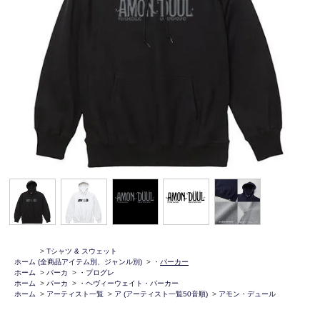
>
Tシャツ & スウェット
ホーム
(全商品アイテム別、ジャンル別)
>
・
パーカー
ホーム
>
パーカ
>
・プログレ
ホーム
>
パーカ
>
・ヘヴィーウェイト・パーカー
ホーム
>
アーティスト一覧
>
ア (アーティスト一覧50音順)
>
アモン・デュール