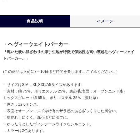
商品説明
イメージ
・ヘヴィーウェイトパーカー
「乾いた硬い肌ざわりの厚手生地が特徴で保温性も高い裏起毛ヘヴィーウェイ
トパーカー。」
(この商品は入荷に7～10日ほど時間を要します。ご了承ください。）
・サイズはS,M,L,XL,XXLの5サイズがあります。
・素材：綿 75%、ポリエステル 25%、裏起毛(表面：オープンエンド糸）
ミックスグレー：綿 65％、ポリエステル 35％（混紡糸）
・厚さ：12.0オンス。
・表面はオープンエンド糸特有のザラ感のあるざっくりした風合い。
・型崩れしにくく、洗うほどにタフに。
・ゆったりとしたヴィンテージライクなシルエット。
・カラーは2色あります。