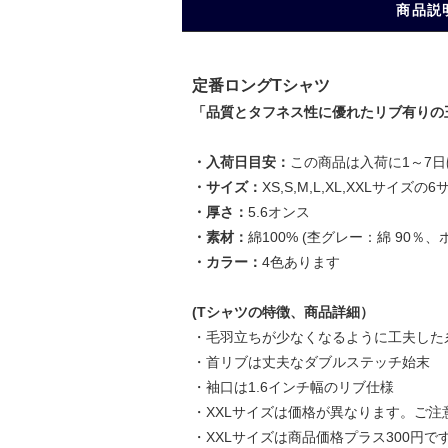
商品説
定番ロングTシャツ
「品質とタフネス性に優れたリブ有りの
・入荷日目安：
この商品は入荷に1～7
・サイズ：
XS,S,M,L,XL,XXLサイズ
・厚さ：
5.6オンス
・素材：
綿100% (杢グレー：綿 90％
・カラー：
4色あります
(Tシャツの特徴、商品詳細）
・毛羽立ちが少なくなるように工夫した糸
・首リブは丈夫なダブルステッチ始末
・袖口は1.6インチ幅のリブ仕様
・XXLサイズは価格が異なります。ご
・XXLサイズは商品価格プラス300円で