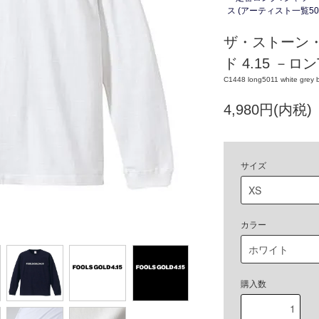
ス (アーティスト一覧50
ザ・ストーン・
ド 4.15 －ロン
C1448 long5011 white grey 
4,980円(内税)
サイズ
カラー
購入数