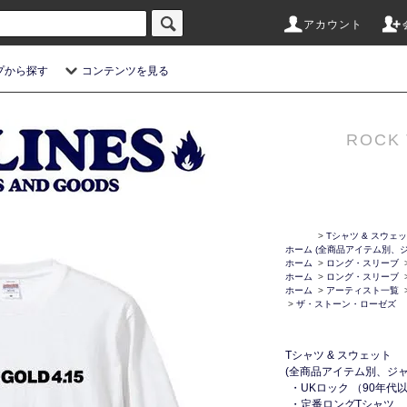
アカウント
プから探す
コンテンツを見る
ROCK 
>
Tシャツ & スウェ
ホーム
(全商品アイテム別、ジ
ホーム
>
ロング・スリーブ
ホーム
>
ロング・スリーブ
ホーム
>
アーティスト一覧
>
ザ・ストーン・ローゼズ
Tシャツ & スウェット
(全商品アイテム別、ジャ
・UKロック （90年代
・定番ロングTシャツ