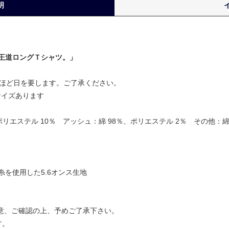
明
王道ロングＴシャツ。」
日ほど日を要します。ご了承ください。
の6サイズあります
、ポリエステル 10％ アッシュ：綿 98％、ポリエステル 2％ その他：綿
を使用した5.6オンス生地
注意、ご確認の上、予めご了承下さい。
す。