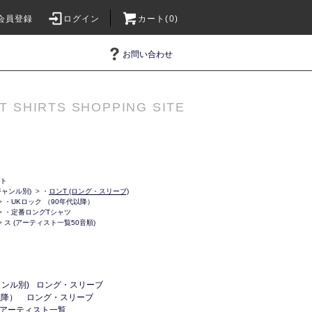
会員登録
ログイン
カート(0)
お問い合わせ
T SHIRTS SHOPPING SITE
ット
ャンル別)
>
・
ロンT (ロング・スリーブ)
>
・UKロック （90年代以降）
>
・定番ロングTシャツ
>
ス (アーティスト一覧50音順)
ンル別)
ロング・スリーブ
以降）
ロング・スリーブ
アーティスト一覧