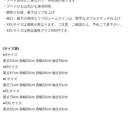
・フード部分が二重なので、存在感があります。
・フードひもは丸ひも身頃同色
・横割り仕様、裾下はリブ仕上げ
・袖口・裾下の身頃とリブのシームラインは、堅牢なダブルステッチ仕上げ
・XXLサイズは価格が異なります。ご注意、ご確認の上、予めご了承下さい。
・XXLサイズは商品価格プラス500円です。
(サイズ表)
●Sサイズ
着丈63cm 身幅52cm 肩幅44cm 袖丈56cm
●Mサイズ
着丈67cm 身幅55cm 肩幅48cm 袖丈60cm
●Lサイズ
着丈71cm 身幅58cm 肩幅52cm 袖丈61cm
●XLサイズ
着丈76cm 身幅63cm 肩幅55cm 袖丈62cm
●XXLサイズ
着丈81cm 身幅68cm 肩幅58cm 袖丈63cm