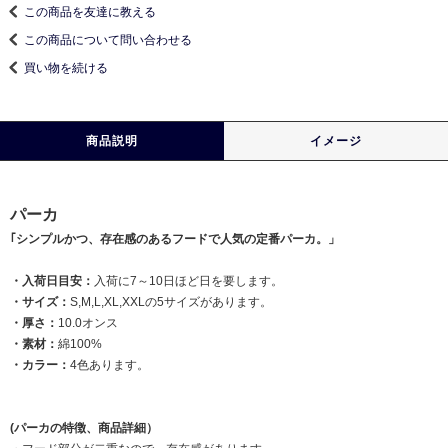
この商品を友達に教える
この商品について問い合わせる
買い物を続ける
商品説明
イメージ
パーカ
｢シンプルかつ、存在感のあるフードで人気の定番パーカ。」
・入荷日目安：
入荷に7～10日ほど日を要します。
・サイズ：
S,M,L,XL,XXLの5サイズがあります。
・厚さ：
10.0オンス
・素材：
綿100%
・カラー：
4色あります。
(パーカの特徴、商品詳細）