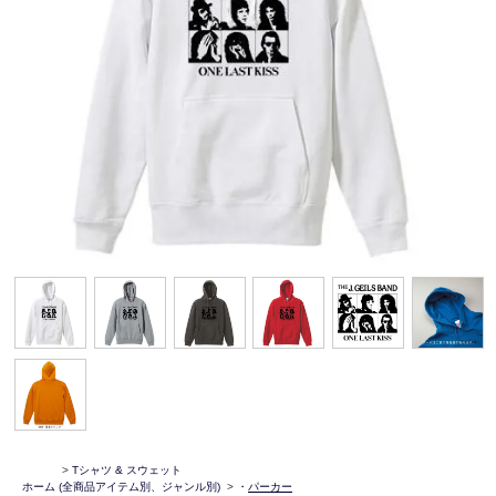
>
Tシャツ & スウェット
ホーム
(全商品アイテム別、ジャンル別)
>
・
パーカー