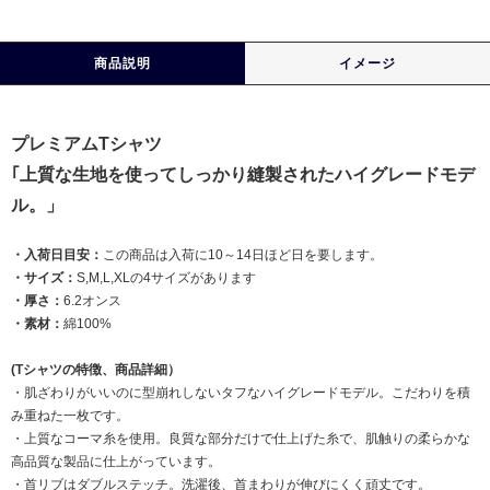
商品説明
イメージ
プレミアムTシャツ
｢上質な生地を使ってしっかり縫製されたハイグレードモデ
ル。」
・入荷日目安：
この商品は入荷に10～14日ほど日を要します。
・サイズ：
S,M,L,XLの4サイズがあります
・厚さ：
6.2オンス
・素材：
綿100%
(Tシャツの特徴、商品詳細）
・肌ざわりがいいのに型崩れしないタフなハイグレードモデル。こだわりを積
み重ねた一枚です。
・上質なコーマ糸を使用。良質な部分だけで仕上げた糸で、肌触りの柔らかな
高品質な製品に仕上がっています。
・首リブはダブルステッチ。洗濯後、首まわりが伸びにくく頑丈です。