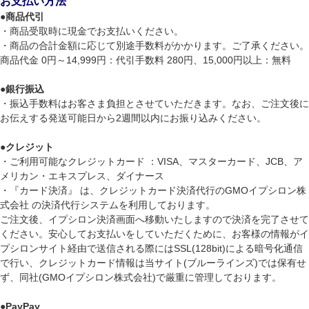
お支払い方法
●
商品代引
・商品受取時に現金でお支払いください。
・商品の合計金額に応じて別途手数料がかかります。ご了承ください。
商品代金 0円～14,999円：代引手数料 280円、15,000円以上：無料
●
銀行振込
・振込手数料はお客さま負担とさせていただきます。なお、ご注文後に
お伝えする発送可能日から2週間以内にお振り込みください。
●
クレジット
・ご利用可能なクレジットカード ：VISA、マスターカード、JCB、ア
メリカン・エキスプレス、ダイナース
・『カード決済』 は、クレジットカード決済代行のGMOイプシロン株
式会社 の決済代行システムを利用しております。
ご注文後、イプシロン決済画面へ移動いたしますので決済を完了させて
ください。安心してお支払いをしていただくために、お客様の情報がイ
プシロンサイト経由で送信される際にはSSL(128bit)による暗号化通信
で行い、クレジットカード情報は当サイト(ブルーラインズ)では保有せ
ず、同社(GMOイプシロン株式会社)で厳重に管理しております。
●
PayPay