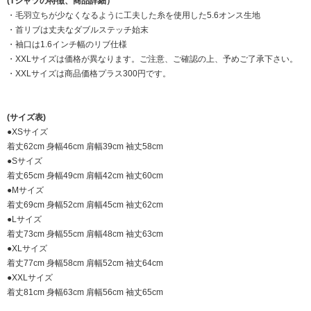
(Tシャツの特徴、商品詳細）
・毛羽立ちが少なくなるように工夫した糸を使用した5.6オンス生地
・首リブは丈夫なダブルステッチ始末
・袖口は1.6インチ幅のリブ仕様
・XXLサイズは価格が異なります。ご注意、ご確認の上、予めご了承下さい。
・XXLサイズは商品価格プラス300円です。
(サイズ表)
●XSサイズ
着丈62cm 身幅46cm 肩幅39cm 袖丈58cm
●Sサイズ
着丈65cm 身幅49cm 肩幅42cm 袖丈60cm
●Mサイズ
着丈69cm 身幅52cm 肩幅45cm 袖丈62cm
●Lサイズ
着丈73cm 身幅55cm 肩幅48cm 袖丈63cm
●XLサイズ
着丈77cm 身幅58cm 肩幅52cm 袖丈64cm
●XXLサイズ
着丈81cm 身幅63cm 肩幅56cm 袖丈65cm