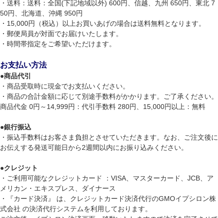
・送料：送料：全国(下記地域以外) 600円、信越、九州 650円、東北 7
50円、北海道、沖縄 950円
・15,000円（税込）以上お買いあげの場合は送料無料となります。
・郵便局員が対面でお届けいたします。
・時間帯指定をご希望いただけます。
お支払い方法
●
商品代引
・商品受取時に現金でお支払いください。
・商品の合計金額に応じて別途手数料がかかります。ご了承ください。
商品代金 0円～14,999円：代引手数料 280円、15,000円以上：無料
●
銀行振込
・振込手数料はお客さま負担とさせていただきます。なお、ご注文後に
お伝えする発送可能日から2週間以内にお振り込みください。
●
クレジット
・ご利用可能なクレジットカード ：VISA、マスターカード、JCB、ア
メリカン・エキスプレス、ダイナース
・『カード決済』 は、クレジットカード決済代行のGMOイプシロン株
式会社 の決済代行システムを利用しております。