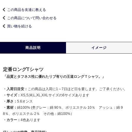
この商品を友達に教える
この商品について問い合わせる
買い物を続ける
商品説明
イメージ
定番ロングTシャツ
「品質とタフネス性に優れたリブ有りの王道ロングＴシャツ。」
・入荷日目安：
この商品は入荷に1～7日ほど日を要します。ご了承ください。
・サイズ：
XS,S,M,L,XL,XXLサイズの6サイズあります
・厚さ：
5.6オンス
・素材：
綿100% (杢グレー：綿 90％、ポリエステル 10％ アッシュ：綿 9
8％、ポリエステル 2％ その他：綿100%）
・カラー：
4色あります