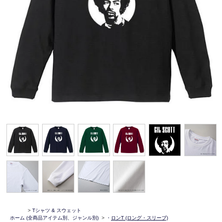
>
Tシャツ & スウェット
ホーム
(全商品アイテム別、ジャンル別)
>
・
ロンT (ロング・スリーブ)