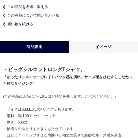
この商品を友達に教える
この商品について問い合わせる
買い物を続ける
商品説明
イメージ
・ビッグシルエットロングTシャツ。
「ゆったりシルエットでレイドバック感を演出、サイズ感をひたすらこだわっ
た粋なサイジング」
(この商品は入荷に7～10日ほど時間を要します。ご了承ください。）
・サイズはS,M,L,XLの4サイズがあります。
・素材：綿 100％ セミコーマ糸
・厚さ：5.6oz。
・袖周りのゆとりを大きくもたせています。
・ほどよくドロップさせた肩回りと袖丈の長さで絶妙なルーズ感を演出