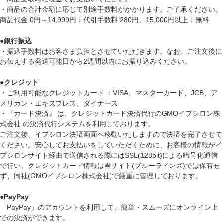
・商品の合計金額に応じて別途手数料がかかります。ご了承ください。
商品代金 0円～14,999円：代引手数料 280円、15,000円以上：無料
●
銀行振込
・振込手数料はお客さま負担とさせていただきます。なお、ご注文後に
お伝えする発送可能日から2週間以内にお振り込みください。
●
クレジット
・ご利用可能なクレジットカード ：VISA、マスターカード、JCB、ア
メリカン・エキスプレス、ダイナース
・『カード決済』 は、クレジットカード決済代行のGMOイプシロン株
式会社 の決済代行システムを利用しております。
ご注文後、イプシロン決済画面へ移動いたしますので決済を完了させて
ください。安心してお支払いをしていただくために、お客様の情報がイ
プシロンサイト経由で送信される際にはSSL(128bit)による暗号化通信
で行い、クレジットカード情報は当サイト(ブルーラインズ)では保有せ
ず、同社(GMOイプシロン株式会社)で厳重に管理しております。
●
PayPay
「PayPay」のアカウントを利用して、簡単・スムーズにオンライン上
での決済ができます。