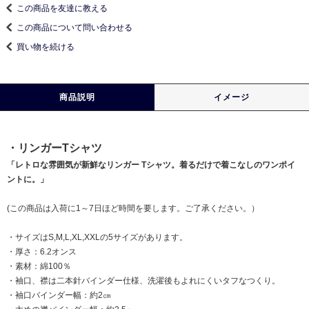
この商品を友達に教える
この商品について問い合わせる
買い物を続ける
商品説明
イメージ
・リンガーTシャツ
「レトロな雰囲気が新鮮なリンガー Tシャツ。着るだけで着こなしのワンポイ
ントに。」
(この商品は入荷に1～7日ほど時間を要します。ご了承ください。）
・サイズはS,M,L,XL,XXLの5サイズがあります。
・厚さ：6.2オンス
・素材：綿100％
・袖口、襟は二本針バインダー仕様、洗濯後もよれにくいタフなつくり。
・袖口バインダー幅：約2㎝