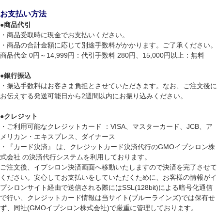
お支払い方法
●
商品代引
・商品受取時に現金でお支払いください。
・商品の合計金額に応じて別途手数料がかかります。ご了承ください。
商品代金 0円～14,999円：代引手数料 280円、15,000円以上：無料
●
銀行振込
・振込手数料はお客さま負担とさせていただきます。なお、ご注文後に
お伝えする発送可能日から2週間以内にお振り込みください。
●
クレジット
・ご利用可能なクレジットカード ：VISA、マスターカード、JCB、ア
メリカン・エキスプレス、ダイナース
・『カード決済』 は、クレジットカード決済代行のGMOイプシロン株
式会社 の決済代行システムを利用しております。
ご注文後、イプシロン決済画面へ移動いたしますので決済を完了させて
ください。安心してお支払いをしていただくために、お客様の情報がイ
プシロンサイト経由で送信される際にはSSL(128bit)による暗号化通信
で行い、クレジットカード情報は当サイト(ブルーラインズ)では保有せ
ず、同社(GMOイプシロン株式会社)で厳重に管理しております。