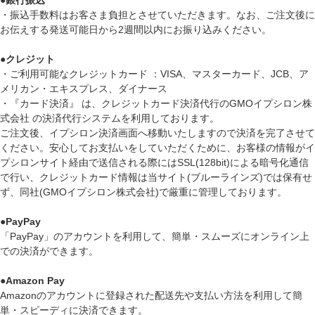
・振込手数料はお客さま負担とさせていただきます。なお、ご注文後に
お伝えする発送可能日から2週間以内にお振り込みください。
●
クレジット
・ご利用可能なクレジットカード ：VISA、マスターカード、JCB、ア
メリカン・エキスプレス、ダイナース
・『カード決済』 は、クレジットカード決済代行のGMOイプシロン株
式会社 の決済代行システムを利用しております。
ご注文後、イプシロン決済画面へ移動いたしますので決済を完了させて
ください。安心してお支払いをしていただくために、お客様の情報がイ
プシロンサイト経由で送信される際にはSSL(128bit)による暗号化通信
で行い、クレジットカード情報は当サイト(ブルーラインズ)では保有せ
ず、同社(GMOイプシロン株式会社)で厳重に管理しております。
●
PayPay
「PayPay」のアカウントを利用して、簡単・スムーズにオンライン上
での決済ができます。
●
Amazon Pay
Amazonのアカウントに登録された配送先や支払い方法を利用して簡
単・スピーディに決済できます。