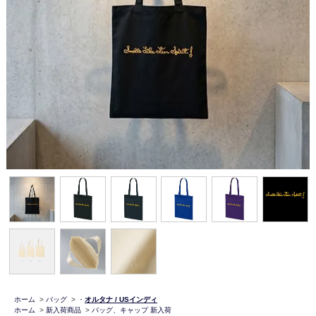
ホーム
>
バッグ
>
・
オルタナ / USインディ
ホーム
>
新入荷商品
>
バッグ、キャップ 新入荷