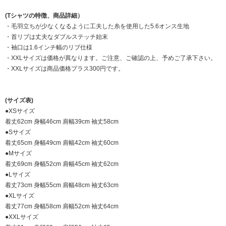
(Tシャツの特徴、商品詳細）
・毛羽立ちが少なくなるように工夫した糸を使用した5.6オンス生地
・首リブは丈夫なダブルステッチ始末
・袖口は1.6インチ幅のリブ仕様
・XXLサイズは価格が異なります。ご注意、ご確認の上、予めご了承下さい。
・XXLサイズは商品価格プラス300円です。
(サイズ表)
●XSサイズ
着丈62cm 身幅46cm 肩幅39cm 袖丈58cm
●Sサイズ
着丈65cm 身幅49cm 肩幅42cm 袖丈60cm
●Mサイズ
着丈69cm 身幅52cm 肩幅45cm 袖丈62cm
●Lサイズ
着丈73cm 身幅55cm 肩幅48cm 袖丈63cm
●XLサイズ
着丈77cm 身幅58cm 肩幅52cm 袖丈64cm
●XXLサイズ