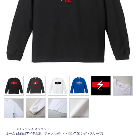
>
Tシャツ & スウェット
ホーム
(全商品アイテム別、ジャンル別)
>
・
ロンT (ロング・スリーブ)