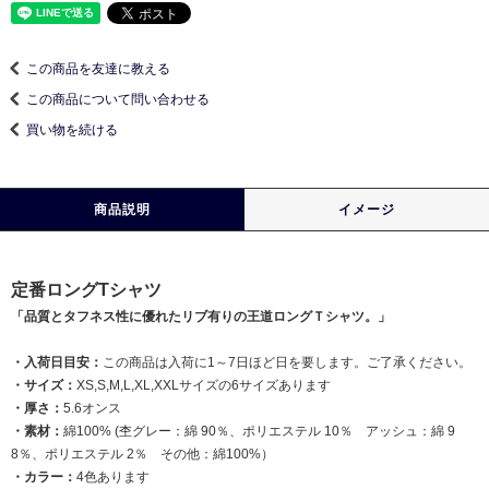
この商品を友達に教える
この商品について問い合わせる
買い物を続ける
商品説明
イメージ
定番ロングTシャツ
「品質とタフネス性に優れたリブ有りの王道ロングＴシャツ。」
・入荷日目安：
この商品は入荷に1～7日ほど日を要します。ご了承ください。
・サイズ：
XS,S,M,L,XL,XXLサイズの6サイズあります
・厚さ：
5.6オンス
・素材：
綿100% (杢グレー：綿 90％、ポリエステル 10％ アッシュ：綿 9
8％、ポリエステル 2％ その他：綿100%）
・カラー：
4色あります