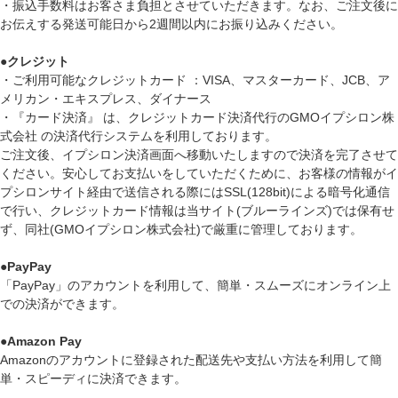
・振込手数料はお客さま負担とさせていただきます。なお、ご注文後に
お伝えする発送可能日から2週間以内にお振り込みください。
●
クレジット
・ご利用可能なクレジットカード ：VISA、マスターカード、JCB、ア
メリカン・エキスプレス、ダイナース
・『カード決済』 は、クレジットカード決済代行のGMOイプシロン株
式会社 の決済代行システムを利用しております。
ご注文後、イプシロン決済画面へ移動いたしますので決済を完了させて
ください。安心してお支払いをしていただくために、お客様の情報がイ
プシロンサイト経由で送信される際にはSSL(128bit)による暗号化通信
で行い、クレジットカード情報は当サイト(ブルーラインズ)では保有せ
ず、同社(GMOイプシロン株式会社)で厳重に管理しております。
●
PayPay
「PayPay」のアカウントを利用して、簡単・スムーズにオンライン上
での決済ができます。
●
Amazon Pay
Amazonのアカウントに登録された配送先や支払い方法を利用して簡
単・スピーディに決済できます。