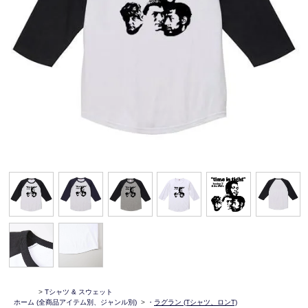
>
Tシャツ & スウェット
ホーム
(全商品アイテム別、ジャンル別)
>
・
ラグラン (Tシャツ、ロンT)