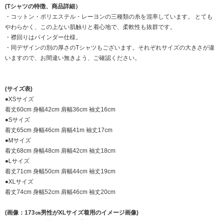
(Tシャツの特徴、商品詳細）
・コットン・ポリエステル・レーヨンの三種類の糸を混率しています。 とても
やわらかく、この上ない肌触りと着心地で、柔軟性も抜群です。
・襟回りはバインダー仕様。
・同デザインの別の厚さのTシャツもございます。それぞれサイズの大きさが違
いますので、お間違い無きよう、ご確認ください。
(サイズ表)
●XSサイズ
着丈60cm 身幅42cm 肩幅36cm 袖丈16cm
●Sサイズ
着丈65cm 身幅46cm 肩幅41m 袖丈17cm
●Mサイズ
着丈68cm 身幅48cm 肩幅42cm 袖丈18cm
●Lサイズ
着丈71cm 身幅50cm 肩幅44cm 袖丈19cm
●XLサイズ
着丈74cm 身幅52cm 肩幅46cm 袖丈20cm
(画像：173㎝男性がXLサイズ着用のイメージ画像)