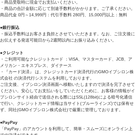
・商品受取時に現金でお支払いください。
・商品の合計金額に応じて別途手数料がかかります。ご了承ください。
商品代金 0円～14,999円：代引手数料 280円、15,000円以上：無料
●
銀行振込
・振込手数料はお客さま負担とさせていただきます。なお、ご注文後に
お伝えする発送可能日から2週間以内にお振り込みください。
●
クレジット
・ご利用可能なクレジットカード ：VISA、マスターカード、JCB、ア
メリカン・エキスプレス、ダイナース
・『カード決済』 は、クレジットカード決済代行のGMOイプシロン株
式会社 の決済代行システムを利用しております。
ご注文後、イプシロン決済画面へ移動いたしますので決済を完了させて
ください。安心してお支払いをしていただくために、お客様の情報がイ
プシロンサイト経由で送信される際にはSSL(128bit)による暗号化通信
で行い、クレジットカード情報は当サイト(ブルーラインズ)では保有せ
ず、同社(GMOイプシロン株式会社)で厳重に管理しております。
●
PayPay
「PayPay」のアカウントを利用して、簡単・スムーズにオンライン上
での決済ができます。