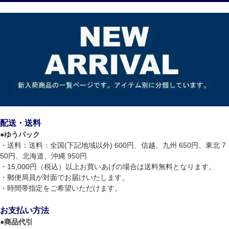
配送・送料
●
ゆうパック
・送料：送料：全国(下記地域以外) 600円、信越、九州 650円、東北 7
50円、北海道、沖縄 950円
・15,000円（税込）以上お買いあげの場合は送料無料となります。
・郵便局員が対面でお届けいたします。
・時間帯指定をご希望いただけます。
お支払い方法
●
商品代引