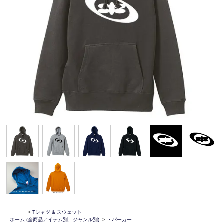
>
Tシャツ & スウェット
ホーム
(全商品アイテム別、ジャンル別)
>
・
パーカー