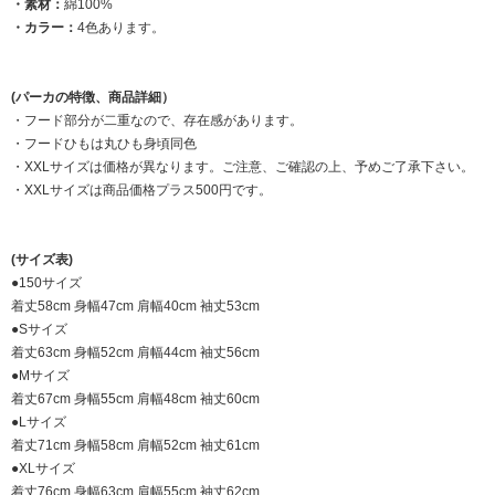
・素材：
綿100%
・カラー：
4色あります。
(パーカの特徴、商品詳細）
・フード部分が二重なので、存在感があります。
・フードひもは丸ひも身頃同色
・XXLサイズは価格が異なります。ご注意、ご確認の上、予めご了承下さい。
・XXLサイズは商品価格プラス500円です。
(サイズ表)
●150サイズ
着丈58cm 身幅47cm 肩幅40cm 袖丈53cm
●Sサイズ
着丈63cm 身幅52cm 肩幅44cm 袖丈56cm
●Mサイズ
着丈67cm 身幅55cm 肩幅48cm 袖丈60cm
●Lサイズ
着丈71cm 身幅58cm 肩幅52cm 袖丈61cm
●XLサイズ
着丈76cm 身幅63cm 肩幅55cm 袖丈62cm