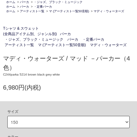
ホーム
>
パーカ
>
・ジャズ、ブラック・ミュージック
ホーム
>
パーカ
>
・定番パーカ
ホーム
>
アーティスト一覧
>
マ (アーティスト一覧50音順)
>
マディ・ウォーターズ
Tシャツ & スウェット
(全商品アイテム別、ジャンル別)
パーカ
・ジャズ、ブラック・ミュージック
パーカ
・定番パーカ
アーティスト一覧
マ (アーティスト一覧50音順)
マディ・ウォーターズ
マディ・ウォーターズ / マッド －パーカー（4
色）
C244parka 5214 brown black grey white
6,980円(内税)
サイズ