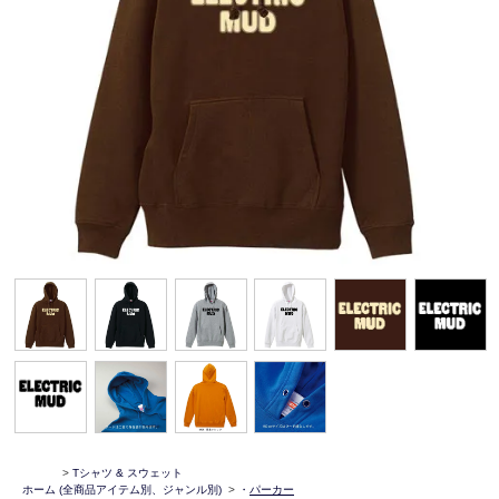
>
Tシャツ & スウェット
ホーム
(全商品アイテム別、ジャンル別)
>
・
パーカー