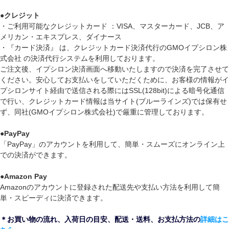
●
クレジット
・ご利用可能なクレジットカード ：VISA、マスターカード、JCB、ア
メリカン・エキスプレス、ダイナース
・『カード決済』 は、クレジットカード決済代行のGMOイプシロン株
式会社 の決済代行システムを利用しております。
ご注文後、イプシロン決済画面へ移動いたしますので決済を完了させて
ください。安心してお支払いをしていただくために、お客様の情報がイ
プシロンサイト経由で送信される際にはSSL(128bit)による暗号化通信
で行い、クレジットカード情報は当サイト(ブルーラインズ)では保有せ
ず、同社(GMOイプシロン株式会社)で厳重に管理しております。
●
PayPay
「PayPay」のアカウントを利用して、簡単・スムーズにオンライン上
での決済ができます。
●
Amazon Pay
Amazonのアカウントに登録された配送先や支払い方法を利用して簡
単・スピーディに決済できます。
＊お買い物の流れ、入荷日の目安、配送・送料、お支払方法の
詳細はこ