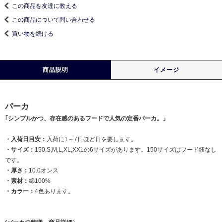
この商品を友達に教える
この商品について問い合わせる
買い物を続ける
商品説明
イメージ
パーカ
｢シンプルかつ、存在感のあるフードで人気の定番パーカ。」
・入荷日目安：
入荷に1～7日ほど日を要します。
・サイズ：
150,S,M,L,XL,XXLの6サイズがあります。150サイズはフード紐なし
です。
・厚さ：
10.0オンス
・素材：
綿100%
・カラー：
4色あります。