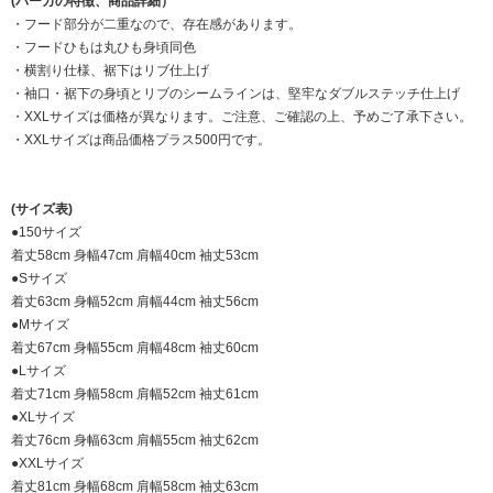
(パーカの特徴、商品詳細）
・フード部分が二重なので、存在感があります。
・フードひもは丸ひも身頃同色
・横割り仕様、裾下はリブ仕上げ
・袖口・裾下の身頃とリブのシームラインは、堅牢なダブルステッチ仕上げ
・XXLサイズは価格が異なります。ご注意、ご確認の上、予めご了承下さい。
・XXLサイズは商品価格プラス500円です。
(サイズ表)
●150サイズ
着丈58cm 身幅47cm 肩幅40cm 袖丈53cm
●Sサイズ
着丈63cm 身幅52cm 肩幅44cm 袖丈56cm
●Mサイズ
着丈67cm 身幅55cm 肩幅48cm 袖丈60cm
●Lサイズ
着丈71cm 身幅58cm 肩幅52cm 袖丈61cm
●XLサイズ
着丈76cm 身幅63cm 肩幅55cm 袖丈62cm
●XXLサイズ
着丈81cm 身幅68cm 肩幅58cm 袖丈63cm