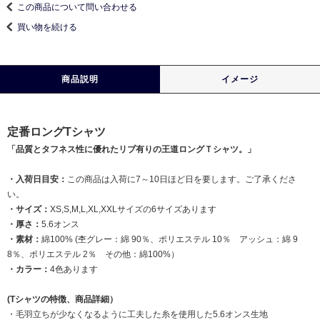
この商品について問い合わせる
買い物を続ける
商品説明
イメージ
定番ロングTシャツ
「品質とタフネス性に優れたリブ有りの王道ロングＴシャツ。」
・入荷日目安：
この商品は入荷に7～10日ほど日を要します。ご了承くださ
い。
・サイズ：
XS,S,M,L,XL,XXLサイズの6サイズあります
・厚さ：
5.6オンス
・素材：
綿100% (杢グレー：綿 90％、ポリエステル 10％ アッシュ：綿 9
8％、ポリエステル 2％ その他：綿100%）
・カラー：
4色あります
(Tシャツの特徴、商品詳細）
・毛羽立ちが少なくなるように工夫した糸を使用した5.6オンス生地