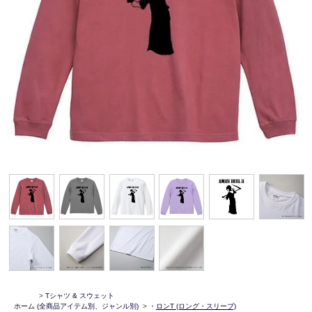
>
Tシャツ & スウェット
ホーム
(全商品アイテム別、ジャンル別)
>
・
ロンT (ロング・スリーブ)