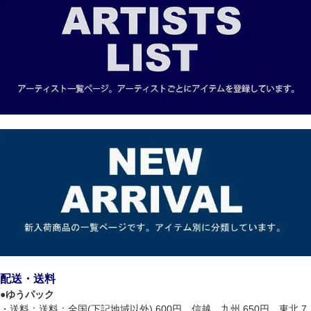
配送・送料
●
ゆうパック
・送料：送料：全国(下記地域以外) 600円、信越、九州 650円、東北 7