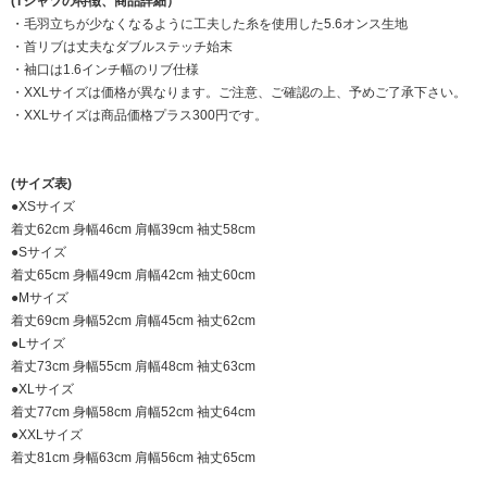
(Tシャツの特徴、商品詳細）
・毛羽立ちが少なくなるように工夫した糸を使用した5.6オンス生地
・首リブは丈夫なダブルステッチ始末
・袖口は1.6インチ幅のリブ仕様
・XXLサイズは価格が異なります。ご注意、ご確認の上、予めご了承下さい。
・XXLサイズは商品価格プラス300円です。
(サイズ表)
●XSサイズ
着丈62cm 身幅46cm 肩幅39cm 袖丈58cm
●Sサイズ
着丈65cm 身幅49cm 肩幅42cm 袖丈60cm
●Mサイズ
着丈69cm 身幅52cm 肩幅45cm 袖丈62cm
●Lサイズ
着丈73cm 身幅55cm 肩幅48cm 袖丈63cm
●XLサイズ
着丈77cm 身幅58cm 肩幅52cm 袖丈64cm
●XXLサイズ
着丈81cm 身幅63cm 肩幅56cm 袖丈65cm