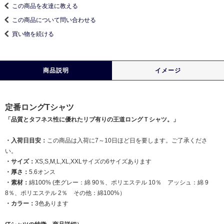
この商品を友達に教える
この商品について問い合わせる
買い物を続ける
商品説明
イメージ
定番ロングTシャツ
「品質とタフネス性に優れたリブ有りの王道ロングＴシャツ。」
・入荷日目安：
この商品は入荷に7～10日ほど日を要します。ご了承くださ
い。
・サイズ：
XS,S,M,L,XL,XXLサイズの6サイズあります
・厚さ：
5.6オンス
・素材：
綿100% (杢グレー：綿 90％、ポリエステル 10％ アッシュ：綿 9
8％、ポリエステル 2％ その他：綿100%）
・カラー：
3色あります