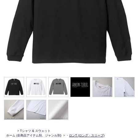
>
Tシャツ & スウェット
ホーム
(全商品アイテム別、ジャンル別)
>
・
ロンT (ロング・スリーブ)