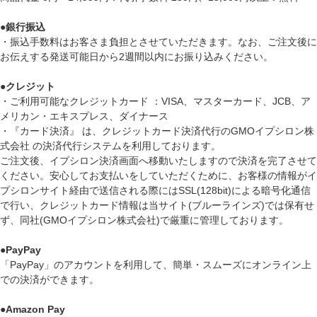
●
銀行振込
・振込手数料はお客さま負担とさせていただきます。なお、ご注文後に
お伝えする発送可能日から2週間以内にお振り込みください。
●
クレジット
・ご利用可能なクレジットカード ：VISA、マスターカード、JCB、ア
メリカン・エキスプレス、ダイナース
・『カード決済』 は、クレジットカード決済代行のGMOイプシロン株
式会社 の決済代行システムを利用しております。
ご注文後、イプシロン決済画面へ移動いたしますので決済を完了させて
ください。安心してお支払いをしていただくために、お客様の情報がイ
プシロンサイト経由で送信される際にはSSL(128bit)による暗号化通信
で行い、クレジットカード情報は当サイト(ブルーラインズ)では保有せ
ず、同社(GMOイプシロン株式会社)で厳重に管理しております。
●
PayPay
「PayPay」のアカウントを利用して、簡単・スムーズにオンライン上
での決済ができます。
●
Amazon Pay