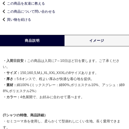
この商品を友達に教える
この商品について問い合わせる
買い物を続ける
商品説明
イメージ
・入荷日目安：
この商品は入荷に7～10日ほど日を要します。ご了承くださ
い。
・サイズ：
150,160,S,M,L,XL,XXL,XXXLの8サイズあります。
・厚さ：
5.6オンスで、程よい厚みが快適な着心地を提供。
・素材：
綿100% (ミックスグレー：綿90%,ポリエステル10%、アッシュ：綿9
8%,ポリエステル2%）
・カラー：
4色展開で、お好みに合わせて選べます。
(Tシャツの特徴、商品詳細）
・セミコーマ糸を使用し、柔らかくて型崩れしにくい生地。長く愛用できま
す。