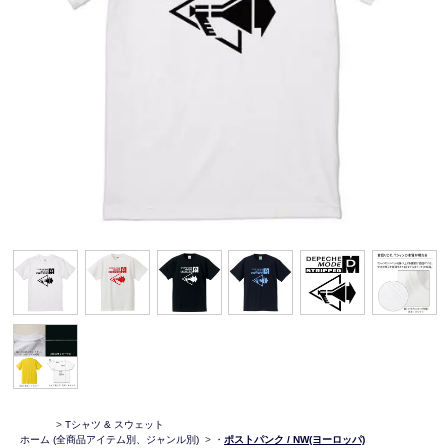
>
Tシャツ & スウェット
ホーム
(全商品アイテム別、ジャンル別)
>
・
ポストパンク / NW(ヨーロッパ)