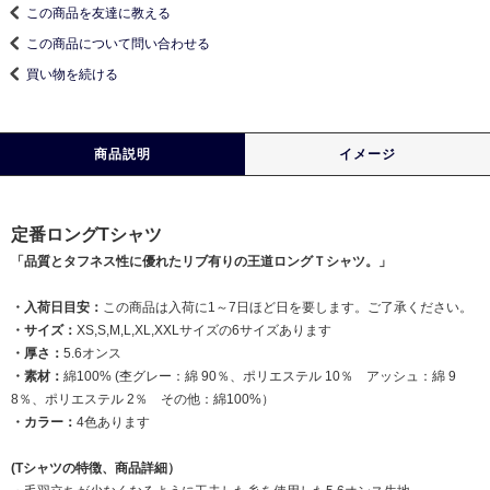
この商品を友達に教える
この商品について問い合わせる
買い物を続ける
商品説明
イメージ
定番ロングTシャツ
「品質とタフネス性に優れたリブ有りの王道ロングＴシャツ。」
・入荷日目安：
この商品は入荷に1～7日ほど日を要します。ご了承ください。
・サイズ：
XS,S,M,L,XL,XXLサイズの6サイズあります
・厚さ：
5.6オンス
・素材：
綿100% (杢グレー：綿 90％、ポリエステル 10％ アッシュ：綿 9
8％、ポリエステル 2％ その他：綿100%）
・カラー：
4色あります
(Tシャツの特徴、商品詳細）