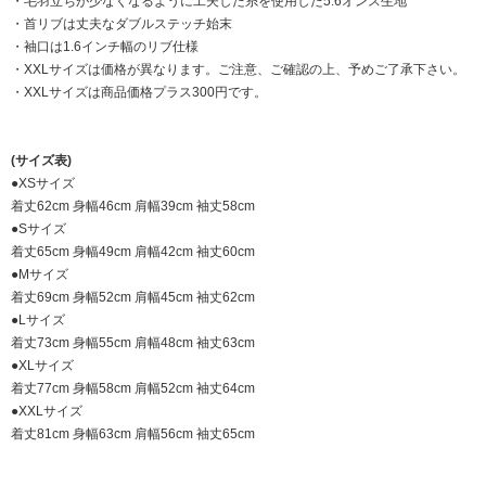
・毛羽立ちが少なくなるように工夫した糸を使用した5.6オンス生地
・首リブは丈夫なダブルステッチ始末
・袖口は1.6インチ幅のリブ仕様
・XXLサイズは価格が異なります。ご注意、ご確認の上、予めご了承下さい。
・XXLサイズは商品価格プラス300円です。
(サイズ表)
●XSサイズ
着丈62cm 身幅46cm 肩幅39cm 袖丈58cm
●Sサイズ
着丈65cm 身幅49cm 肩幅42cm 袖丈60cm
●Mサイズ
着丈69cm 身幅52cm 肩幅45cm 袖丈62cm
●Lサイズ
着丈73cm 身幅55cm 肩幅48cm 袖丈63cm
●XLサイズ
着丈77cm 身幅58cm 肩幅52cm 袖丈64cm
●XXLサイズ
着丈81cm 身幅63cm 肩幅56cm 袖丈65cm