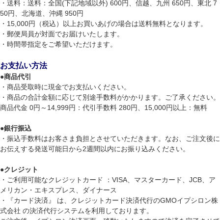
・送料：送料：全国(下記地域以外) 600円、信越、九州 650円、東北 7
50円、北海道、沖縄 950円
・15,000円（税込）以上お買いあげの場合は送料無料となります。
・郵便局員が対面でお届けいたします。
・時間帯指定をご希望いただけます。
お支払い方法
●
商品代引
・商品受取時に現金でお支払いください。
・商品の合計金額に応じて別途手数料がかかります。ご了承ください。
商品代金 0円～14,999円：代引手数料 280円、15,000円以上：無料
●
銀行振込
・振込手数料はお客さま負担とさせていただきます。なお、ご注文後に
お伝えする発送可能日から2週間以内にお振り込みください。
●
クレジット
・ご利用可能なクレジットカード ：VISA、マスターカード、JCB、ア
メリカン・エキスプレス、ダイナース
・『カード決済』 は、クレジットカード決済代行のGMOイプシロン株
式会社 の決済代行システムを利用しております。