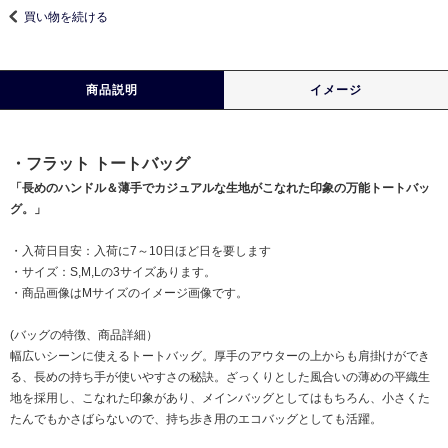
買い物を続ける
商品説明
イメージ
・フラット トートバッグ
「長めのハンドル＆薄手でカジュアルな生地がこなれた印象の万能トートバッ
グ。」
・入荷日目安：入荷に7～10日ほど日を要します
・サイズ：S,M,Lの3サイズあります。
・商品画像はMサイズのイメージ画像です。
(バッグの特徴、商品詳細）
幅広いシーンに使えるトートバッグ。厚手のアウターの上からも肩掛けができ
る、長めの持ち手が使いやすさの秘訣。ざっくりとした風合いの薄めの平織生
地を採用し、こなれた印象があり、メインバッグとしてはもちろん、小さくた
たんでもかさばらないので、持ち歩き用のエコバッグとしても活躍。