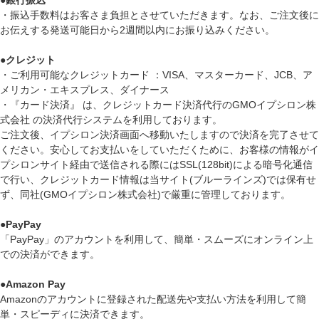
・振込手数料はお客さま負担とさせていただきます。なお、ご注文後に
お伝えする発送可能日から2週間以内にお振り込みください。
●
クレジット
・ご利用可能なクレジットカード ：VISA、マスターカード、JCB、ア
メリカン・エキスプレス、ダイナース
・『カード決済』 は、クレジットカード決済代行のGMOイプシロン株
式会社 の決済代行システムを利用しております。
ご注文後、イプシロン決済画面へ移動いたしますので決済を完了させて
ください。安心してお支払いをしていただくために、お客様の情報がイ
プシロンサイト経由で送信される際にはSSL(128bit)による暗号化通信
で行い、クレジットカード情報は当サイト(ブルーラインズ)では保有せ
ず、同社(GMOイプシロン株式会社)で厳重に管理しております。
●
PayPay
「PayPay」のアカウントを利用して、簡単・スムーズにオンライン上
での決済ができます。
●
Amazon Pay
Amazonのアカウントに登録された配送先や支払い方法を利用して簡
単・スピーディに決済できます。