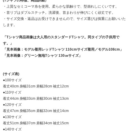
(Tシャツの特徴、商品詳細）
・上質なセミコーマ糸を使用。柔らかな肌触りで、型崩れしにくいです。
・首リブはダブルステッチ。洗濯後、首まわりが伸びにくく頑丈です。
・サイズ交換・返品はお受けできませんので、サイズ選びは慎重にお願いいた
します。
「Tシャツ商品画像は大人用のスタンダードTシャツ。同タイプの子供用で
す。」
「見本画像：モデル着用レッドTシャツ 110cmサイズ着用／モデル108cm」
「見本画像：グリーン無地Tシャツ 130㎝サイズ」
(サイズ表)
●100サイズ
着丈40cm 身幅31cm 肩幅28cm 袖丈12cm
●110サイズ
着丈44cm 身幅33cm 肩幅30cm 袖丈13cm
●120サイズ
着丈47cm 身幅35cm 肩幅32cm 袖丈14cm
●130サイズ
着丈51cm 身幅37cm 肩幅34cm 袖丈15cm
●140サイズ