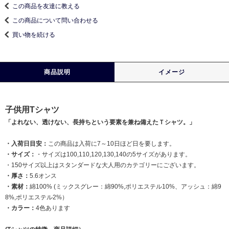
この商品を友達に教える
この商品について問い合わせる
買い物を続ける
商品説明
イメージ
子供用Tシャツ
「よれない、透けない、長持ちという要素を兼ね備えたＴシャツ。」
・入荷日目安：
この商品は入荷に7～10日ほど日を要します。
・サイズ：
・サイズは100,110,120,130,140の5サイズがあります。
・150サイズ以上はスタンダードな大人用のカテゴリーにございます。
・厚さ：
5.6オンス
・素材：
綿100% (ミックスグレー：綿90%,ポリエステル10%、アッシュ：綿9
8%,ポリエステル2%）
・カラー：
4色あります