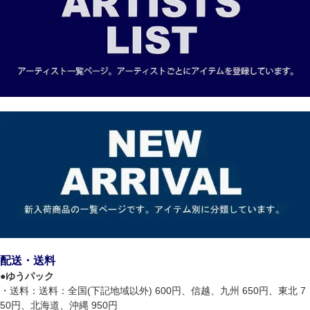
配送・送料
●
ゆうパック
・送料：送料：全国(下記地域以外) 600円、信越、九州 650円、東北 7
50円、北海道、沖縄 950円