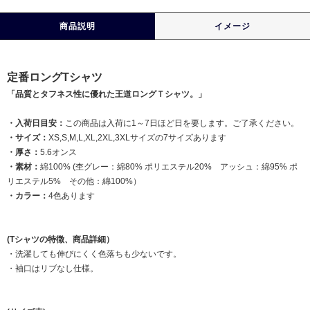
商品説明
イメージ
定番ロングTシャツ
「品質とタフネス性に優れた王道ロングＴシャツ。」
・入荷日目安：
この商品は入荷に1～7日ほど日を要します。ご了承ください。
・サイズ：
XS,S,M,L,XL,2XL,3XLサイズの7サイズあります
・厚さ：
5.6オンス
・素材：
綿100% (杢グレー：綿80% ポリエステル20% アッシュ：綿95% ポ
リエステル5% その他：綿100%）
・カラー：
4色あります
(Tシャツの特徴、商品詳細）
・洗濯しても伸びにくく色落ちも少ないです。
・袖口はリブなし仕様。