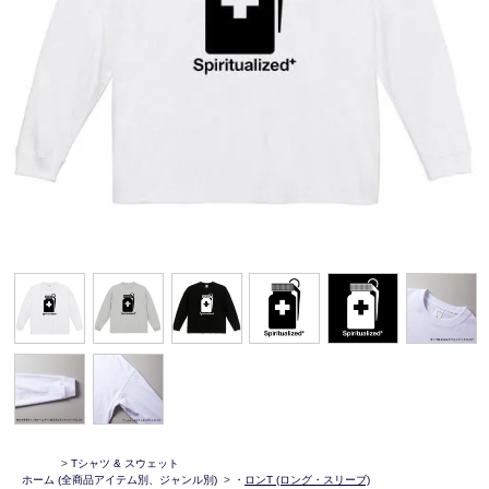
>
Tシャツ & スウェット
ホーム
(全商品アイテム別、ジャンル別)
>
・
ロンT (ロング・スリーブ)