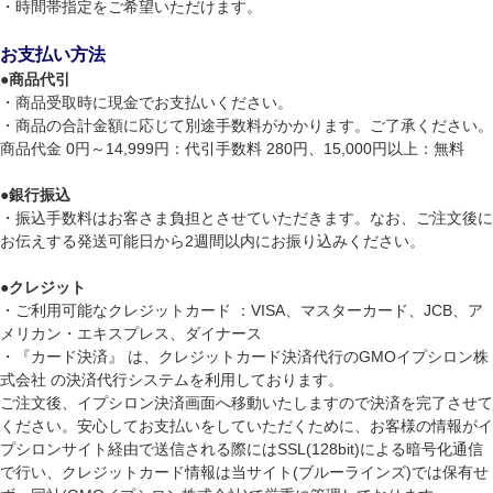
・時間帯指定をご希望いただけます。
お支払い方法
●
商品代引
・商品受取時に現金でお支払いください。
・商品の合計金額に応じて別途手数料がかかります。ご了承ください。
商品代金 0円～14,999円：代引手数料 280円、15,000円以上：無料
●
銀行振込
・振込手数料はお客さま負担とさせていただきます。なお、ご注文後に
お伝えする発送可能日から2週間以内にお振り込みください。
●
クレジット
・ご利用可能なクレジットカード ：VISA、マスターカード、JCB、ア
メリカン・エキスプレス、ダイナース
・『カード決済』 は、クレジットカード決済代行のGMOイプシロン株
式会社 の決済代行システムを利用しております。
ご注文後、イプシロン決済画面へ移動いたしますので決済を完了させて
ください。安心してお支払いをしていただくために、お客様の情報がイ
プシロンサイト経由で送信される際にはSSL(128bit)による暗号化通信
で行い、クレジットカード情報は当サイト(ブルーラインズ)では保有せ